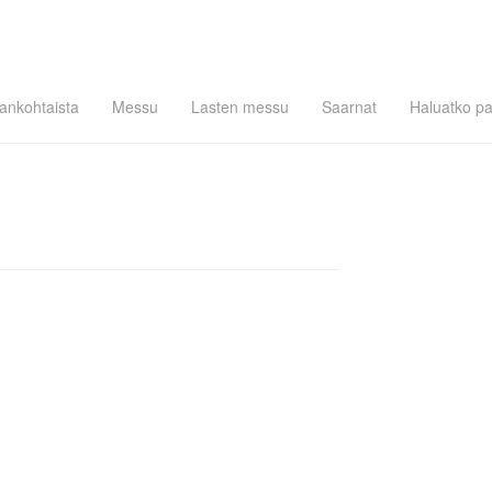
jankohtaista
Messu
Lasten messu
Saarnat
Haluatko pa