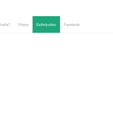
lvella?
Yhteys
Esittelyvideo
Facebook